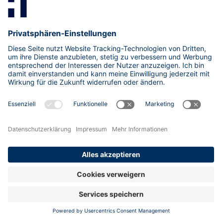
administrativen Rechten (z. B. root oder SYSTEM) zu
gelangen, um mehr Kontrolle und Möglichkeiten für weitere
Aktionen zu erhalten.
Diffenziert muss man allerdings noch die horizontale
Privilege Escalation betrachten, bei der versucht wird, auf
weitere Ressourcen (beispielsweise einen weiteren
Account) desselben Berechtigungslevels zuzugreifen.
Process Hollowing
Process Hollowing ist eine spezielle Injection-Technik, bei
der der Inhalt eines legitimen Prozesses durch schädlichen
Code ersetzt wird. Dies hilft Angreifern, ihre Aktivitäten als
legitime Prozesse zu tarnen und Erkennungssysteme zu
umgehen.
Purple Team