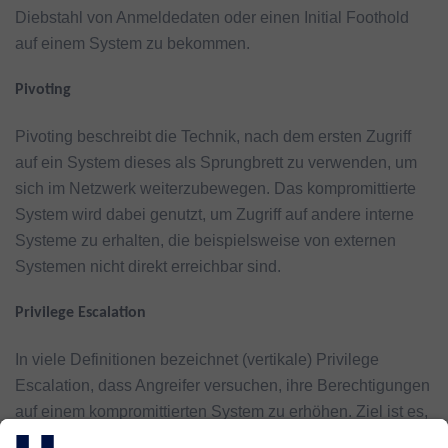
Diebstahl von Anmeldedaten oder einen Initial Foothold
auf einem System zu bekommen.
Pivoting
Pivoting beschreibt die Technik, nach dem ersten Zugriff
auf ein System dieses als Sprungbrett zu verwenden, um
sich im Netzwerk weiterzubewegen. Das kompromittierte
System wird dabei genutzt, um Zugriff auf andere interne
Systeme zu erhalten, die beispielsweise von externen
Systemen nicht direkt erreichbar sind.
Privilege Escalation
In viele Definitionen bezeichnet (vertikale) Privilege
Escalation, dass Angreifer versuchen, ihre Berechtigungen
auf einem kompromittierten System zu erhöhen. Ziel ist es,
von einem eingeschränkten Benutzerkonto zu