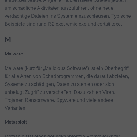
entwickelt wurde. Angreifer nutzen diese Dateien jedoch,
um schädliche Aktivitäten auszuführen, ohne neue,
verdächtige Dateien ins System einzuschleusen. Typische
Beispiele sind rundll32.exe, wmic.exe und certutil.exe.
M
Malware
Malware (kurz für „Malicious Software“) ist ein Oberbegriff
für alle Arten von Schadprogrammen, die darauf abzielen,
Systeme zu schädigen, Daten zu stehlen oder sich
unbefugt Zugriff zu verschaffen. Dazu zählen Viren,
Trojaner, Ransomware, Spyware und viele andere
Varianten.
Metasploit
Metasploit ist eines der bekanntesten Frameworks für