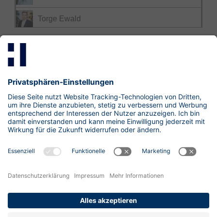
Torge Ewald
Mastodon
LinkedIn
Xing
research@hisolutions.com
Kontakt
HiSolutions AG
Impressum