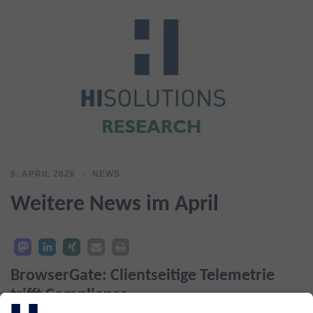
9. APRIL 2026
NEWS
Weitere News im April
BrowserGate: Clientseitige Telemetrie
trifft Compliance