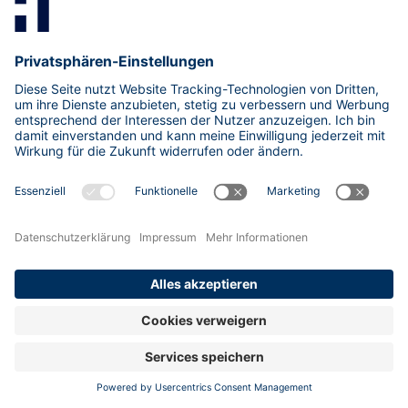
Die Webseite BrowserGate der Organisation Fairlinked
wirft LinkedIn vor, beim Aufruf der Website systematisch auf
installierte Browser-Erweiterungen zu prüfen und dabei
zusätzliche Browser- bzw. Geräteinformationen zu
erfassen und daraus ein weitreichendes Nutzerprofil
abzuleiten. BleepingComputer hat wesentliche Teile der
technischen Praxis unabhängig nachvollzogen. Demnach
wurde beim Seitenaufruf ein Script geladen, das in Tests
6.236 Extensions per Resource-Probing prüfte und weitere
Merkmale wie CPU-Kerne, Speicher, Bildschirmauflösung,
Zeitzone, Spracheinstellungen und Batteriestatus erfasste.
Nicht unabhängig verifiziert wurden dagegen die von
Fairlinked behauptete konkrete Weitergabe der Ergebnisse
an Dritte oder deren spezifische Nutzung.
LinkedIn bestreitet die Missbrauchs- bzw. „Spionage“-
Deutung und erklärt, die Erkennung bestimmter Extensions