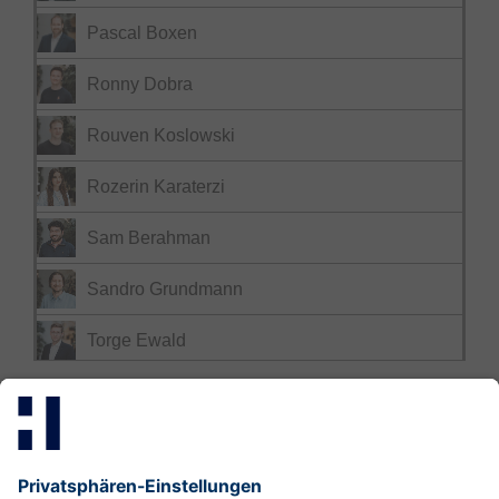
Pascal Boxen
Ronny Dobra
Rouven Koslowski
Rozerin Karaterzi
Sam Berahman
Sandro Grundmann
Torge Ewald