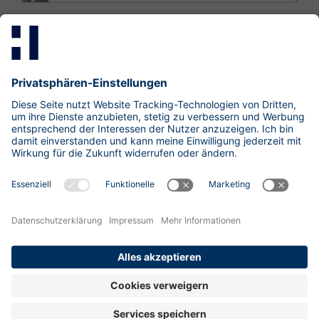
Mastodon
LinkedIn
Xing
research@hisolutions.com
Kontakt
HiSolutions AG
Impressum
Datenschutzhinweise