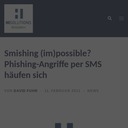
Zum
Inhalt
Suche
springen
Men
ums
Smishing (im)possible?
Phishing-Angriffe per SMS
häufen sich
VON
DAVID FUHR
11. FEBRUAR 2021
NEWS