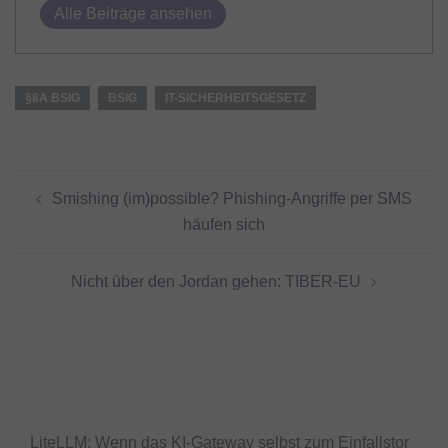
Alle Beiträge ansehen
§8A BSIG
BSIG
IT-SICHERHEITSGESETZ
Beitragsnavigation
Smishing (im)possible? Phishing-Angriffe per SMS
häufen sich
Nicht über den Jordan gehen: TIBER-EU
LiteLLM: Wenn das KI-Gateway selbst zum Einfallstor