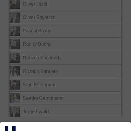
Oliver Jäkel
Oliver Saynisch
Pascal Boxen
Ronny Dobra
Rouven Koslowski
Rozerin Karaterzi
Sam Berahman
Sandro Grundmann
Torge Ewald