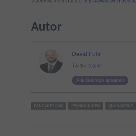
Videomitschnitt Track 1:
https://www.twitch.tv/s
Autor
David Fuhr
Twitter:
0xdhf
Alle Beiträge ansehen
PANCAKESCON
PFANNKUCHEN
QUARANTINE
Beitragsnavigation