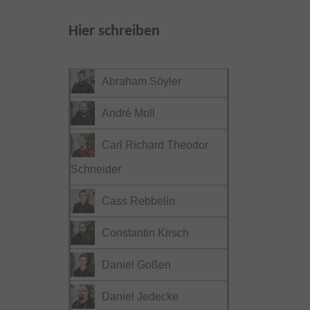
Hier schreiben
Abraham Söyler
André Moll
Carl Richard Theodor
Schneider
Cass Rebbelin
Constantin Kirsch
Daniel Goßen
Daniel Jedecke