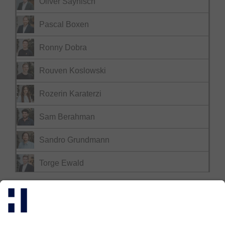
Oliver Saynisch
Pascal Boxen
Ronny Dobra
Rouven Koslowski
Rozerin Karaterzi
Sam Berahman
Sandro Grundmann
Torge Ewald