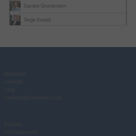
Sandro Grundmann
Torge Ewald
Mastodon
LinkedIn
Xing
research@hisolutions.com
Kontakt
HiSolutions AG