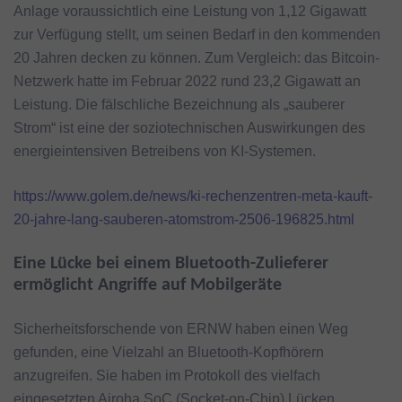
Anlage voraussichtlich eine Leistung von 1,12 Gigawatt
zur Verfügung stellt, um seinen Bedarf in den kommenden
20 Jahren decken zu können. Zum Vergleich: das Bitcoin-
Netzwerk hatte im Februar 2022 rund 23,2 Gigawatt an
Leistung. Die fälschliche Bezeichnung als „sauberer
Strom“ ist eine der soziotechnischen Auswirkungen des
energieintensiven Betreibens von KI-Systemen.
https://www.golem.de/news/ki-rechenzentren-meta-kauft-
20-jahre-lang-sauberen-atomstrom-2506-196825.html
Eine Lücke bei einem Bluetooth-Zulieferer
ermöglicht Angriffe auf Mobilgeräte
Sicherheitsforschende von ERNW haben einen Weg
gefunden, eine Vielzahl an Bluetooth-Kopfhörern
anzugreifen. Sie haben im Protokoll des vielfach
eingesetzten Airoha SoC (Socket-on-Chip) Lücken