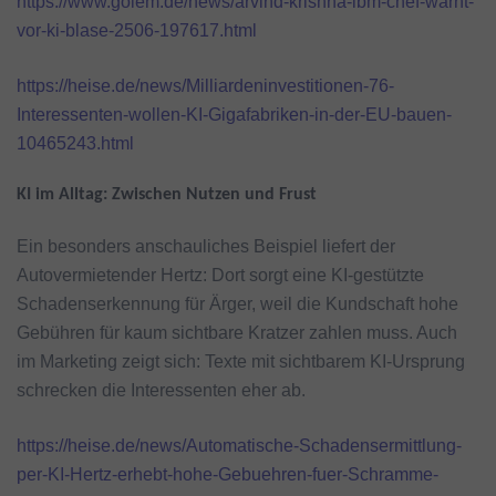
https://www.golem.de/news/arvind-krishna-ibm-chef-warnt-
vor-ki-blase-2506-197617.html
https://heise.de/news/Milliardeninvestitionen-76-
Interessenten-wollen-KI-Gigafabriken-in-der-EU-bauen-
10465243.html
KI im Alltag: Zwischen Nutzen und Frust
Ein besonders anschauliches Beispiel liefert der
Autovermietender Hertz: Dort sorgt eine KI-gestützte
Schadenserkennung für Ärger, weil die Kundschaft hohe
Gebühren für kaum sichtbare Kratzer zahlen muss. Auch
im Marketing zeigt sich: Texte mit sichtbarem KI-Ursprung
schrecken die Interessenten eher ab.
https://heise.de/news/Automatische-Schadensermittlung-
per-KI-Hertz-erhebt-hohe-Gebuehren-fuer-Schramme-