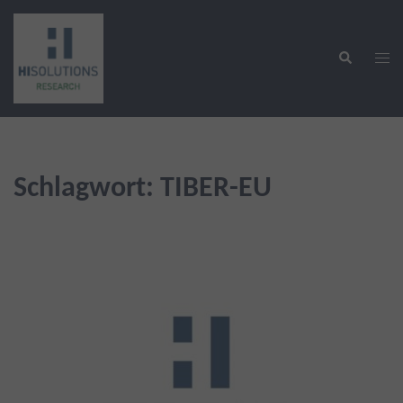
Zum
Inhalt
Suche
springen
Men
ums
Schlagwort:
TIBER-EU