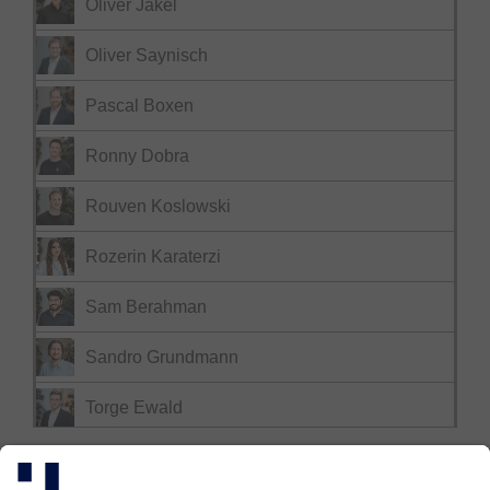
Oliver Jäkel
Oliver Saynisch
Pascal Boxen
Ronny Dobra
Rouven Koslowski
Rozerin Karaterzi
Sam Berahman
Sandro Grundmann
Torge Ewald