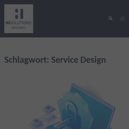
Zum
Inhalt
Suche
springen
Men
ums
Schlagwort:
Service Design