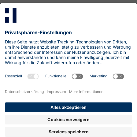
Mastodon
LinkedIn
Xing
research@hisolutions.com
Kontakt
HiSolutions AG
Impressum
Datenschutzhinweise