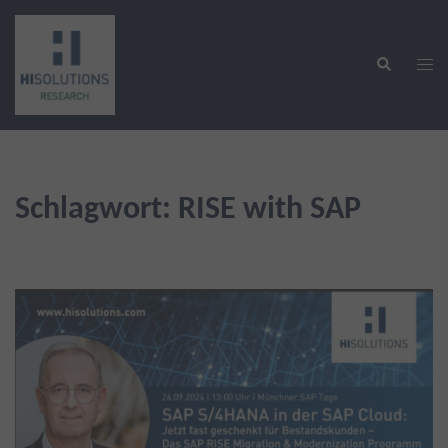
Zum
Inhalt
Suche
springen
Men
ums
Schlagwort:
RISE with SAP