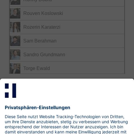
Rouven Koslowski
Rozerin Karaterzi
Sam Berahman
Sandro Grundmann
Torge Ewald
Mastodon
LinkedIn