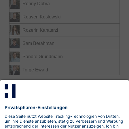
Ronny Dobra
Rouven Koslowski
Rozerin Karaterzi
Sam Berahman
Sandro Grundmann
Torge Ewald
Mastodon
LinkedIn