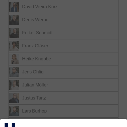
David Vieira Kurz
Denis Werner
Folker Schmidt
Franz Gläser
Heike Knobbe
Jens Ohlig
Julian Möller
Justus Tartz
Lars Burhop
Lucas Boltz