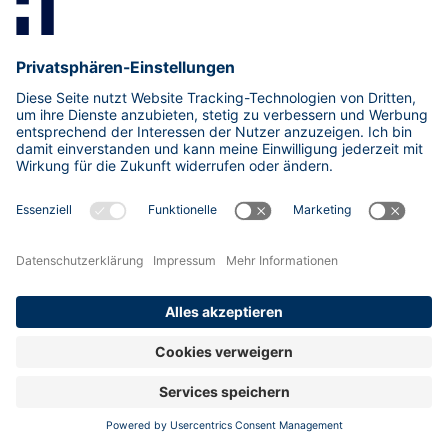
Maik Würth
Marcel Heisel
Martin Glaser
Marvin Sprey
Mateo Mrvelj
Michael Sehring
Nicolas Sprenger
Oliver Jäkel
Oliver Saynisch