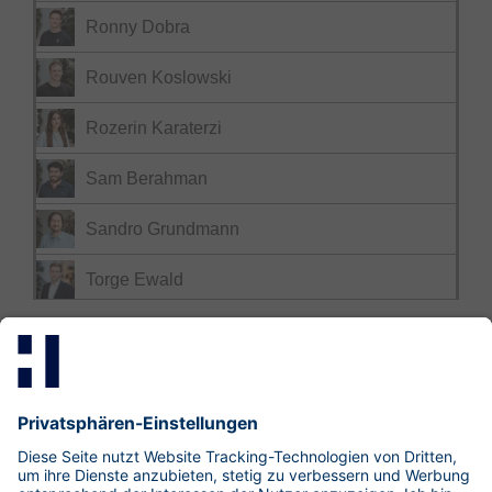
Ronny Dobra
Rouven Koslowski
Rozerin Karaterzi
Sam Berahman
Sandro Grundmann
Torge Ewald
Mastodon