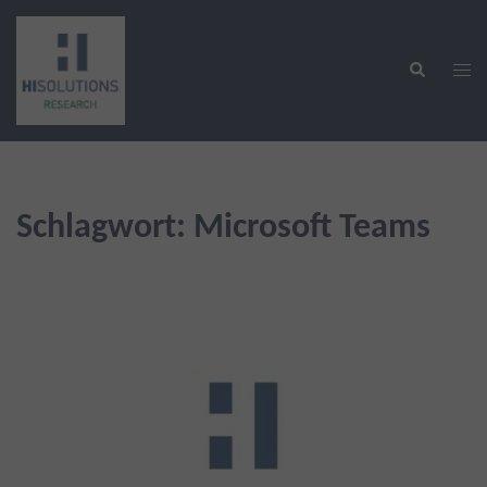
Zum
Inhalt
Suche
springen
Men
ums
Schlagwort:
Microsoft Teams