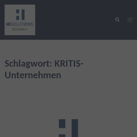
Zum
Inhalt
Suche
springen
Men
ums
Schlagwort:
KRITIS-
Unternehmen