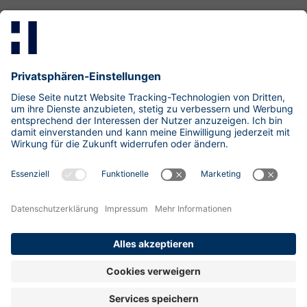
Mastodon
LinkedIn
Xing
research@hisolutions.com
Kontakt
HiSolutions AG
Impressum
Datenschutzhinweise