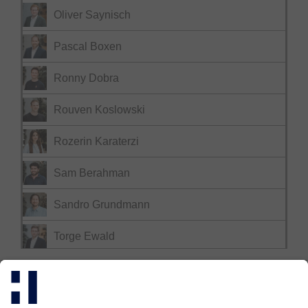
Oliver Saynisch
Pascal Boxen
Ronny Dobra
Rouven Koslowski
Rozerin Karaterzi
Sam Berahman
Sandro Grundmann
Torge Ewald