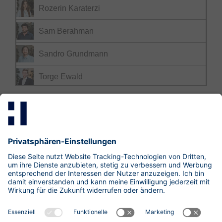
Rozerin Karaterzi
Sam Berahman
Sandro Grundmann
Torge Ewald
Mastodon
LinkedIn
Xing
research@hisolutions.com